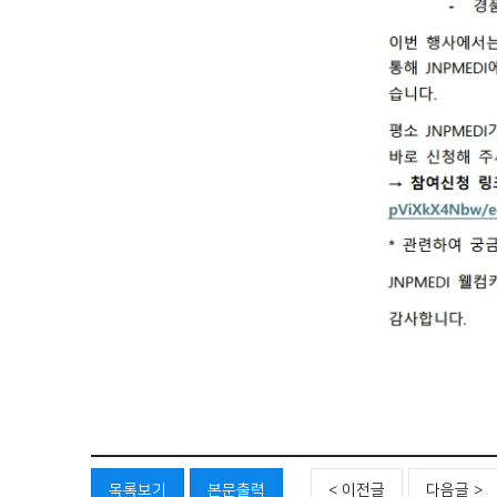
목록보기
본문출력
< 이전글
다음글 >