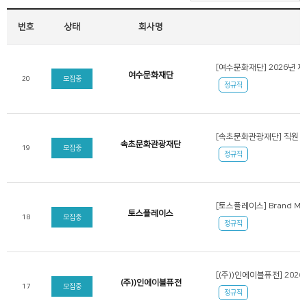
번호
상태
회사명
여수문화재단
20
모집중
정규직
[속초문화관광재단] 직원 
속초문화관광재단
19
모집중
정규직
[토스플레이스] Brand Mar
토스플레이스
18
모집중
정규직
[(주))인에이블퓨전] 202
(주))인에이블퓨전
17
모집중
정규직