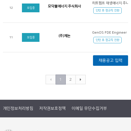
히트펌프 재생에너지 주니어
모닥불에너지 주식회사
12
모집중
인턴 후 정규직 전환
GenOS FDE Engineer
(주)제논
11
모집중
인턴 후 정규직 전환
채용공고 입력
1
2
개인정보처리방침
저작권보호정책
이메일 무단수집거부