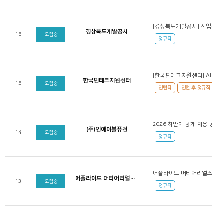
[경상북도개발공사] 신입직
경상북도개발공사
16
모집중
정규직
한국핀테크지원센터
15
모집중
인턴직
인턴 후 정규직 전
2026 하반기 공개 채용 공
(주)인애이블퓨전
14
모집중
정규직
어플라이드 머티어리얼즈 코리아
13
모집중
정규직