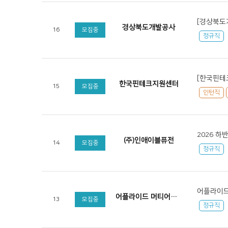
[경상북도
경상북도개발공사
16
모집중
정규직
[한국핀테크
한국핀테크지원센터
15
모집중
인턴직
2026 하
(주)인애이블퓨전
14
모집중
정규직
어플라이드
어플라이드 머티어리얼즈 코리아
13
모집중
정규직