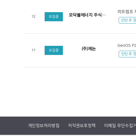
히트펌프 
모닥불에너지 주식회사
12
모집중
인턴 후 
GenOS F
(주)제논
11
모집중
인턴 후 
개인정보처리방침
저작권보호정책
이메일 무단수집