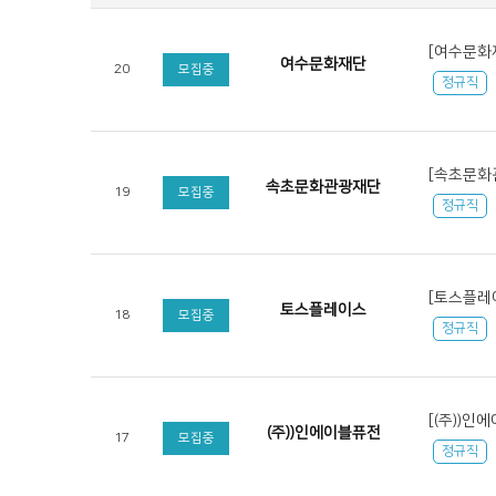
[여수문화
여수문화재단
20
모집중
정규직
[속초문화
속초문화관광재단
19
모집중
정규직
[토스플레이스
토스플레이스
18
모집중
정규직
[(주))인
(주))인에이블퓨전
17
모집중
정규직