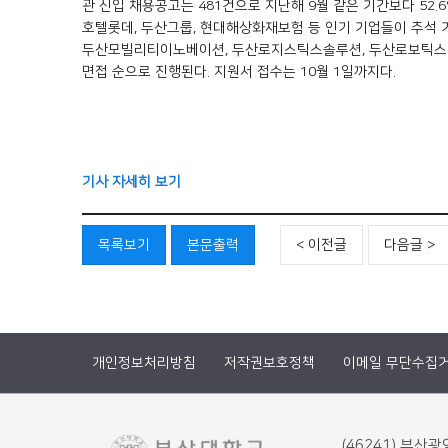
관 신입 채용공고는 481건으로 지난해 9월 같은 기간보다 52.6
호텔롯데, 두산그룹, 현대해상화재보험 등 인기 기업들이 추석 기
두산모빌리티이노베이션, 두산로지스틱스솔루션, 두산로보틱스 등이다.
면접 순으로 진행된다. 지원서 접수는 10월 1일까지다.
기사 자세히 보기
목록보기
본문출력
< 이전글
다음글 >
개인정보처리방침
저작권보호정책
이메일 무단수집
(46241) 부