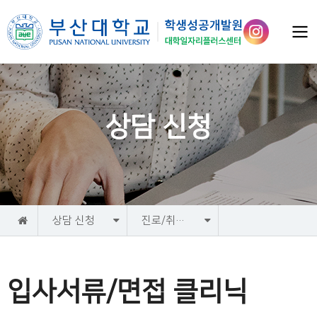
상담 신청
홈
상담 신청
진로/취업상담
입사서류/면접 클리닉