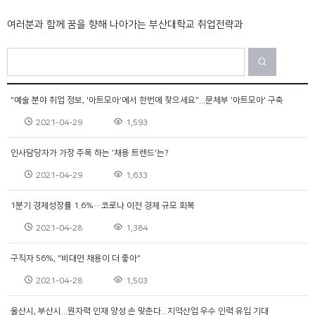
여러분과 함께 꿈을 향해 나아가는 부산대학교 취업전략과
"예술 분야 취업 정보, '아트모아'에서 한번에 찾으세요"...문체부 '아트모아' 구축
2021-04-29
1,593
인사담당자가 가장 주목 하는 '채용 트렌드'는?
2021-04-29
1,633
1분기 경제성장률 1.6%…코로나 이전 경제 규모 회복
2021-04-28
1,384
구직자 56%, "비대면 채용이 더 좋아"
2021-04-28
1,503
울산시, 부산시...원자력 인재 양성 손 맞춘다...지역산업 우수 인력 유입 기대